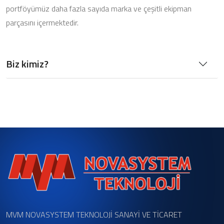
portföyümüz daha fazla sayıda marka ve çeşitli ekipman
parçasını içermektedir.
Biz kimiz?
MVM NOVASYSTEM TEKNOLOJİ SANAYİ VE TİCARET